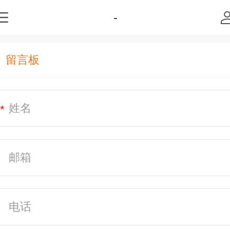
-
留言板
*