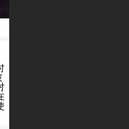
时
玻
对
在
使